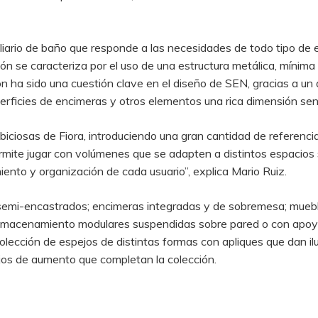
ario de baño que responde a las necesidades de todo tipo de 
ión se caracteriza por el uso de una estructura metálica, mínim
ón ha sido una cuestión clave en el diseño de SEN, gracias a u
erficies de encimeras y otros elementos una rica dimensión sens
iciosas de Fiora, introduciendo una gran cantidad de referenci
rmite jugar con volúmenes que se adapten a distintos espacios s
nto y organización de cada usuario”, explica Mario Ruiz.
semi-encastrados; encimeras integradas y de sobremesa; muebl
lmacenamiento modulares suspendidas sobre pared o con apoyo 
lección de espejos de distintas formas con apliques que dan ilu
jos de aumento que completan la colección.