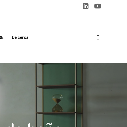
search
RE
De cerca