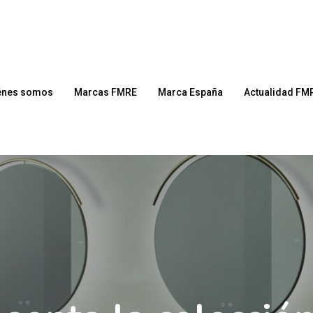
énes somos
Marcas FMRE
Marca España
Actualidad FM