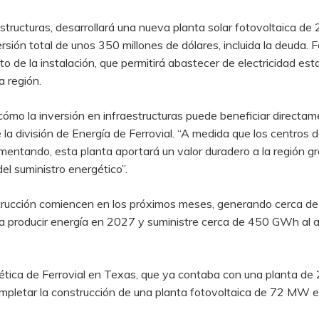
raestructuras, desarrollará una nueva planta solar fotovoltaica
sión total de unos 350 millones de dólares, incluida la deuda. F
 de la instalación, que permitirá abastecer de electricidad estab
a región.
cómo la inversión en infraestructuras puede beneficiar directam
la división de Energía de Ferrovial. “A medida que los centros d
ntando, esta planta aportará un valor duradero a la región gra
del suministro energético”.
strucción comiencen en los próximos meses, generando cerca d
 a producir energía en 2027 y suministre cerca de 450 GWh al a
gética de Ferrovial en Texas, que ya contaba con una planta 
pletar la construcción de una planta fotovoltaica de 72 MW en