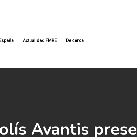
España
Actualidad FMRE
De cerca
Solís Avantis prese