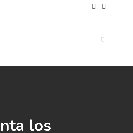
search
nta los