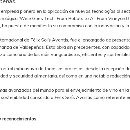
peñas.
mpresa pionera en la aplicación de nuevas tecnologías al sector 
ecnológico ‘Wine Goes Tech: From Robots to AI, From Vineyard to
, ha puesto de manifiesto su compromiso con la innovación y la 
nternacional de Félix Solís Avantis, fue el encargado de presen
rianza de Valdepeñas. Esta obra sin precedentes, con capacida
lza como una de las más vanguardistas, eficientes y sostenibles
control exhaustivo de todos los procesos, desde la recepción de 
lidad y seguridad alimentaria, así como en una notable reducción
más avanzadas del mundo para el envejecimiento de vino en la
 sostenibilidad consolida a Félix Solís Avantis como referente e
 y reconocimientos