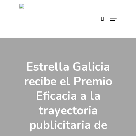
Skip
to
search
Menu
main
content
Estrella Galicia
recibe el Premio
Eficacia a la
trayectoria
publicitaria de