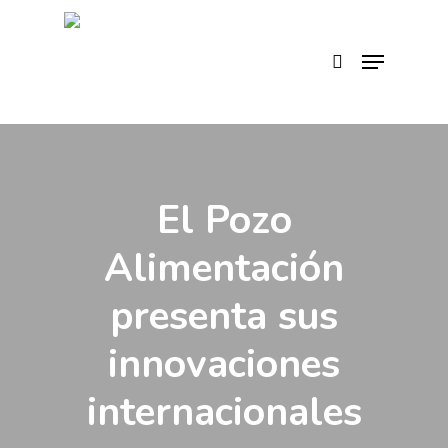
Skip
to
search
Menu
main
content
El Pozo
Alimentación
presenta sus
innovaciones
internacionales