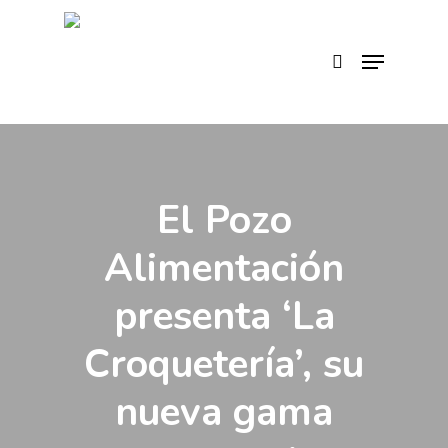
Skip
to
search
Menu
main
content
El Pozo
Alimentación
presenta ‘La
Croquetería’, su
nueva gama