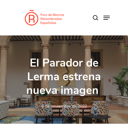
Skip
to
search
Menu
main
content
El Parador de
Lerma estrena
nueva imagen
8 de noviembre de 2022