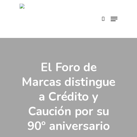
Skip
to
search
Menu
main
content
El Foro de
Marcas distingue
a Crédito y
Caución por su
90º aniversario