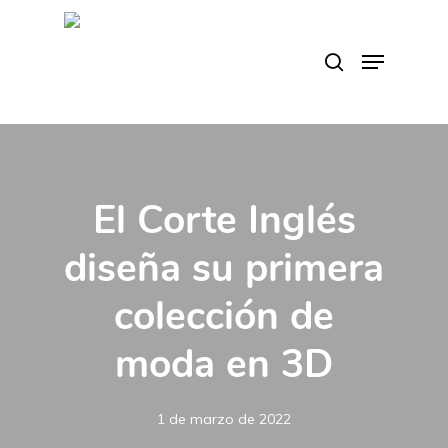
Skip
to
search
Menu
main
content
El Corte Inglés
diseña su primera
colección de
moda en 3D
1 de marzo de 2022