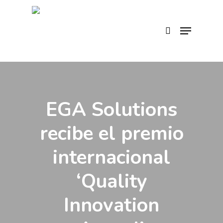
Skip
to
search
Menu
main
content
EGA Solutions
recibe el premio
internacional
‘Quality
Innovation