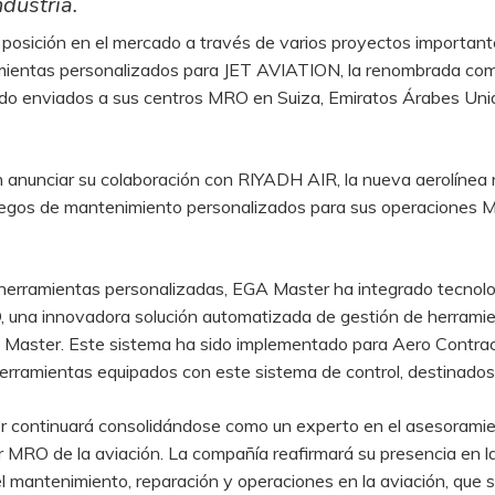
dustria.
osición en el mercado a través de varios proyectos important
ramientas personalizados para JET AVIATION, la renombrada comp
ido enviados a sus centros MRO en Suiza, Emiratos Árabes Unido
nunciar su colaboración con RIYADH AIR, la nueva aerolínea n
 juegos de mantenimiento personalizados para sus operaciones 
herramientas personalizadas, EGA Master ha integrado tecnolo
una innovadora solución automatizada de gestión de herramien
Master. Este sistema ha sido implementado para Aero Contracto
 herramientas equipados con este sistema de control, destinado
r continuará consolidándose como un experto en el asesoramien
tor MRO de la aviación. La compañía reafirmará su presencia en
el mantenimiento, reparación y operaciones en la aviación, que 