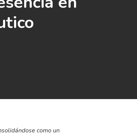
esencia en
utico
onsolidándose como un