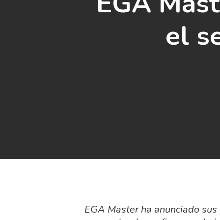
EGA Maste
el s
EGA Master ha anunciado sus r