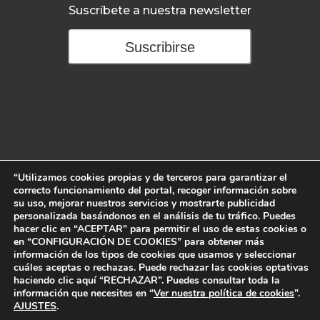
Suscríbete a nuestra newsletter
Suscribirse
Contacta con nosotros
“Utilizamos cookies propias y de terceros para garantizar el
correcto funcionamiento del portal, recoger información sobre
Ayala 11 – 2ª planta
su uso, mejorar nuestros servicios y mostrarte publicidad
28001 Madrid, España
personalizada basándonos en el análisis de tu tráfico. Puedes
hacer clic en “ACEPTAR” para permitir el uso de estas cookies o
en “CONFIGURACIÓN DE COOKIES” para obtener más
Email:
foro@brandsofspain.com
información de los tipos de cookies que usamos y seleccionar
Tlf:
(+34) 91 426 38 43
cuáles aceptas o rechazas. Puede rechazar las cookies optativas
haciendo clic aquí “RECHAZAR”. Puedes consultar toda la
información que necesites en “
Ver nuestra política de cookies
”.
AJUSTES
.