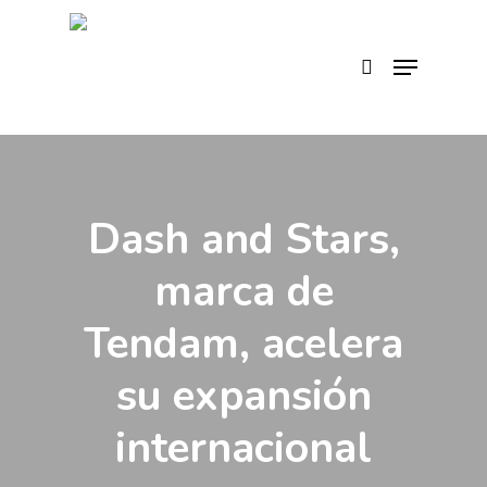
Skip
to
search
Menu
main
content
Dash and Stars,
marca de
Tendam, acelera
su expansión
internacional