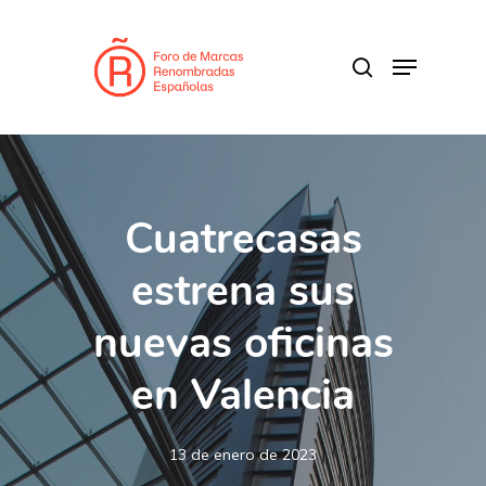
Skip
to
search
Menu
main
content
Cuatrecasas
estrena sus
nuevas oficinas
en Valencia
13 de enero de 2023