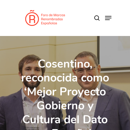
Skip
to
search
Menu
main
Close
content
Menu
Cosentino,
reconocida como
‘Mejor Proyecto
Gobierno y
Cultura del Dato