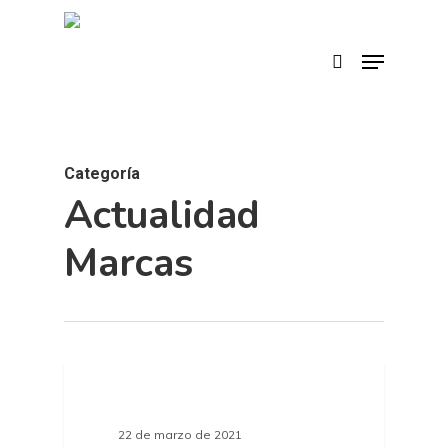
Skip
to
search
Menu
main
content
Categoría
Actualidad
Marcas
ACTUALIDAD MARCAS
22 de marzo de 2021