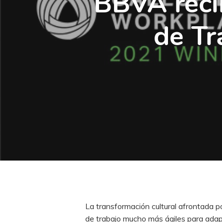
BBVA recib
de Tr
La transformación cultural afrontada 
de trabajo mucho más ágiles para ada