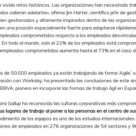
n vivido retos históricos. Las organizaciones han necesitado tr
os salieran adelante», afirma Jim Harter, científico jefe de gest
ien gestionados y altamente inspirados dentro de las organiza
 en una posición especialmente fuerte para adaptarse rápidamen
e empleados comprometidos respecto a los empleados desvincul
al. En todo el mundo, solo el 22% de los empleados está compro
de empleados comprometidos aumenta hasta el 73% en el caso d
s de 50.000 empleados ya están trabajando de forma ‘Agile’, s
boración con Workday, ha presentado las conclusiones de este a
BBVA, pionero en incorporar las formas de trabajo ágil en Espa
ora Gallup ha reconocido las culturas corporativas más compr
s lugares de trabajo al poner a las personas en el centro de su
ndimiento de los equipos es uno de los estudios internacionales
llones de empleados en 276 organizaciones de 54 sectores y 9