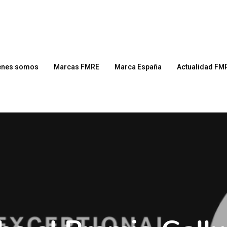
énes somos
Marcas FMRE
Marca España
Actualidad FM