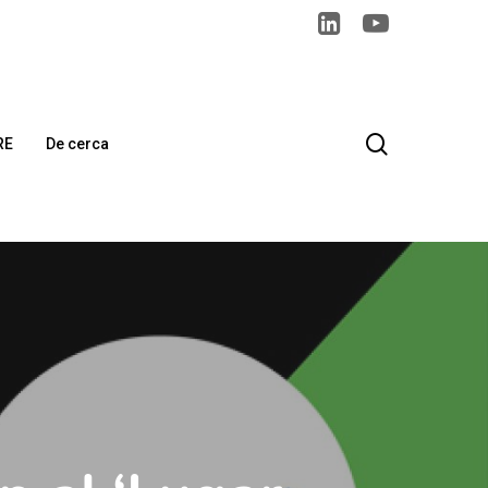
search
RE
De cerca