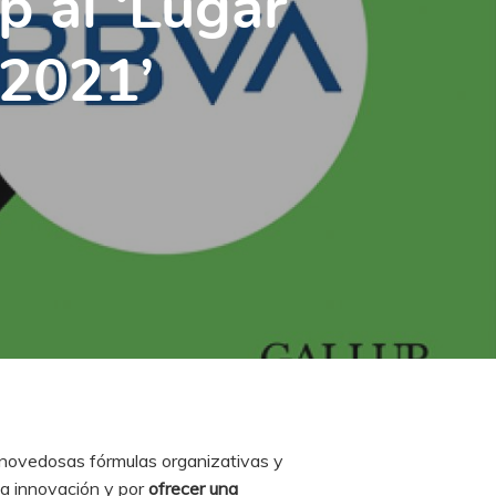
p al ‘Lugar
 2021’
 novedosas fórmulas organizativas y
a innovación y por
ofrecer una