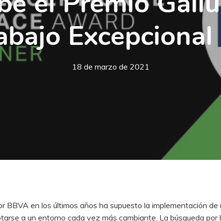
e el Premio Gallu
abajo Excepcional
18 de marzo de 2021
por BBVA en los últimos años ha supuesto la implementación de
ptarse a un entorno cada vez más cambiante. La búsqueda por l