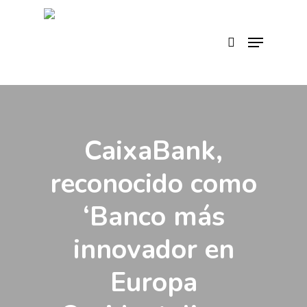
Skip
to
search
Menu
main
content
CaixaBank,
reconocido como
‘Banco más
innovador en
Europa