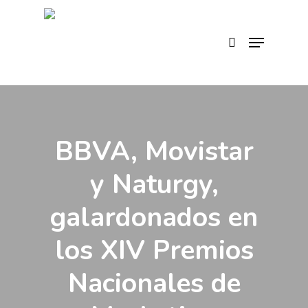
Skip
to
search
Menu
main
content
BBVA, Movistar
y Naturgy,
galardonados en
los XIV Premios
Nacionales de