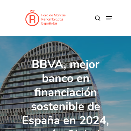
Skip
to
search
Menu
main
content
BBVA, mejor
banco en
financiación
sostenible de
España en 2024,