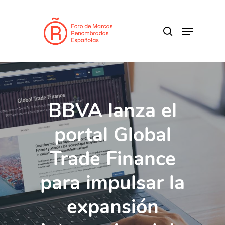
Skip
to
search
Menu
main
content
BBVA lanza el
portal Global
Trade Finance
para impulsar la
expansión