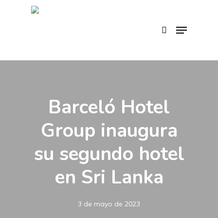
Skip
to
search
Menu
main
content
Barceló Hotel
Group inaugura
su segundo hotel
en Sri Lanka
3 de mayo de 2023