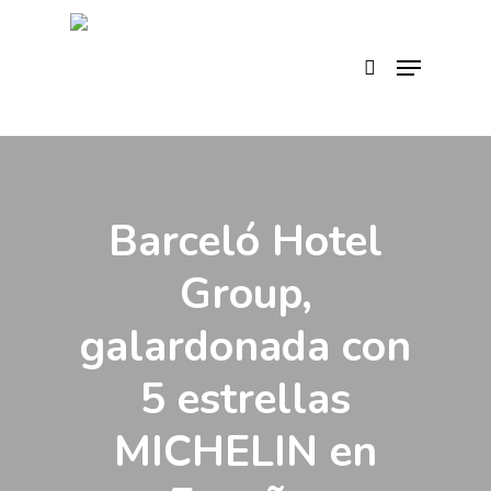
Skip
to
search
Menu
main
content
Barceló Hotel
Group,
galardonada con
5 estrellas
MICHELIN en