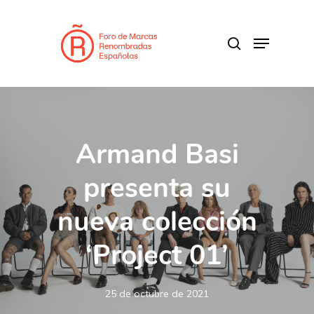
Skip
to
search
Menu
main
content
Armand Basi
presenta su
nueva colección
‘Project 01’
25 de octubre de 2021