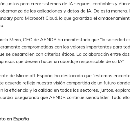
 juntos para crear sistemas de IA seguros, confiables y éticos,
 gobernanza de las aplicaciones y datos de IA. De esta manera
dary para Microsoft Cloud, lo que garantiza el almacenamient
io.
arcía Meiro, CEO de AENOR ha manifestado que “la sociedad 
aderamente comprometidas con los valores importantes para to
ue se desarrollen con criterios éticos. La colaboración entre do
presas que deseen hacer un abordaje responsable de su IA”.
idente de Microsoft España, ha destacado que “estamos encan
Este acuerdo refleja nuestra visión compartida de un futuro donde
san la eficiencia y la calidad en todos los sectores. Juntos, exp
nguardia, asegurando que AENOR continúe siendo líder. Todo ell
ento en España