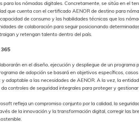
s para los nómadas digitales. Concretamente, se sitúa en el ter
udad que cuenta con el certificado AENOR de destino para nómad
la capacidad de consumo y las habilidades técnicas que los nómad
idades de colaboración para seguir posicionando determinada
raigan y retengan talento dentro del país.
t 365
aborarán en el diseño, ejecución y despliegue de un programa 
grama de adopción se basará en objetivos específicos, casos 
y adaptable a las necesidades de AENOR. A la vez, la entidad y
s da controles de seguridad integrales para proteger y gestiona
ft refleja un compromiso conjunto por la calidad, la seguridad 
ravés de la innovación y la transformación digital, corregir las b
sostenible.