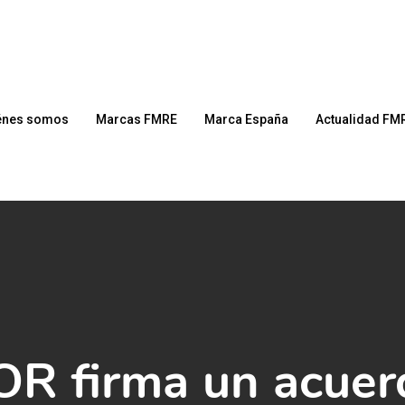
énes somos
Marcas FMRE
Marca España
Actualidad FM
R firma un acuer