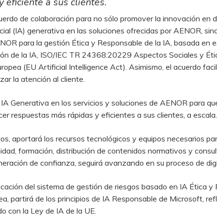
eficiente a sus clientes.
rdo de colaboración para no sólo promover la innovación en d
ficial (IA) generativa en las soluciones ofrecidas por AENOR, s
AENOR para la gestión Ética y Responsable de la IA, basada en 
n de la IA, ISO/IEC TR 24368:20229 Aspectos Sociales y Ético
ropea (EU Artificial Intelligence Act). Asimismo, el acuerdo facili
 la atención al cliente.
 IA Generativa en los servicios y soluciones de AENOR para que
cer respuestas más rápidas y eficientes a sus clientes, a escala.
ios, aportará los recursos tecnológicos y equipos necesarios p
idad, formación, distribución de contenidos normativos y consul
neración de confianza, seguirá avanzando en su proceso de digit
ificación del sistema de gestión de riesgos basado en IA Ética 
pea, partirá de los principios de IA Responsable de Microsoft, re
o con la Ley de IA de la UE.