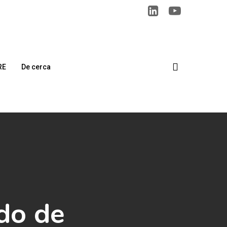
search
RE
De cerca
do de