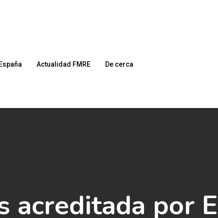
España
Actualidad FMRE
De cerca
 acreditada por 