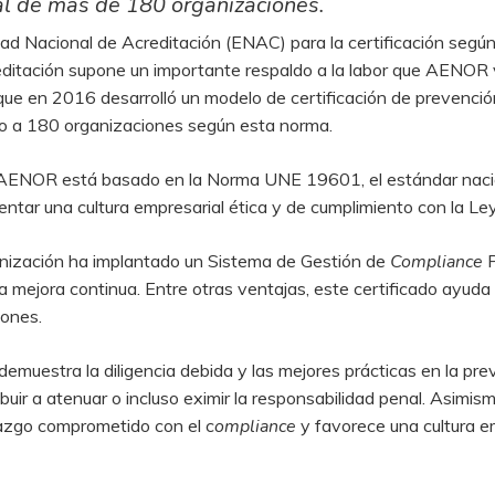
l de más de 180 organizaciones.
dad Nacional de Acreditación (ENAC) para la certificación se
editación supone un importante respaldo a la labor que AENOR
n que en 2016 desarrolló un modelo de certificación de prevenci
do a 180 organizaciones según esta norma.
 AENOR está basado en la Norma UNE 19601, el estándar nacio
omentar una cultura empresarial ética y de cumplimiento con la Ley
anización ha implantado un Sistema de Gestión de
Compliance
P
ejora continua. Entre otras ventajas, este certificado ayuda a
iones.
muestra la diligencia debida y las mejores prácticas en la prev
buir a atenuar o incluso eximir la responsabilidad penal. Asimis
razgo comprometido con el c
ompliance
y favorece una cultura e