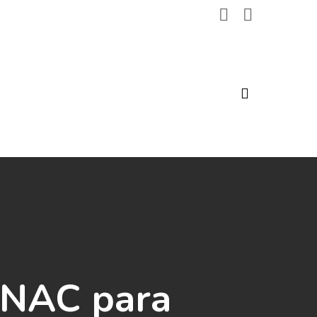
search
ENAC para