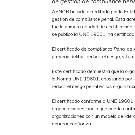
de gestión de compliance pena
AENOR ha sido acreditada por la Enti
gestión de
compliance p
enal. Esta acr
fue la primera entidad de certificació
se publicó la UNE 19601, ha certifica
El certificado de c
ompliance Pen
al de
prevenir delitos, reducir el riesgo, y f
Este certificado demuestra que la org
la Norma UNE 19601, apostando por la m
reducir el riesgo penal en las organizac
El certificado conforme a UNE 19601 de
organizaciones, por lo que puede contri
organizaciones con un modelo de lide
generar confianza.