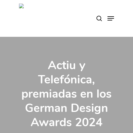
Skip
to
search
Menu
main
content
Actiu y
Telefónica,
premiadas en los
German Design
Awards 2024