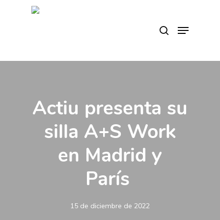
Skip
to
search
Menu
main
content
Actiu presenta su
silla A+S Work
en Madrid y
París
15 de diciembre de 2022