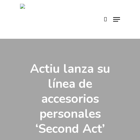
Skip
to
search
Menu
main
content
Actiu lanza su
línea de
accesorios
personales
‘Second Act’