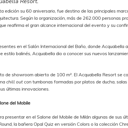
uabella Resort.
ta edición su 60 aniversario, fue destino de las principales mar
arquitectura. Según la organización, más de 262.000 personas p
lo que reafirma el gran alcance internacional del evento y su con
esentes en el Salón Internacional del Baño, donde Acquabella ab
de estilo balinés, Acquabella dio a conocer sus nuevos lanzami
pto de showroom abierto de 100 m². El Acquabella Resort se c
zona
chill out
con tumbonas formadas por platos de ducha, salas
us últimas innovaciones.
lone del Mobile
a presentar en el Salone del Mobile de Milán algunas de sus úl
 Round, la bañera Opal Quiz en versión Colors o la colección Ch