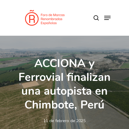
Skip
to
search
Menu
main
content
ACCIONA y
Ferrovial finalizan
una autopista en
Chimbote, Perú
11 de febrero de 2025