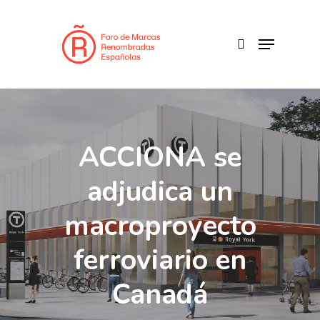
Skip
to
search
Menu
main
content
ACCIONA se
adjudica un
macroproyecto
ferroviario en
Canadá