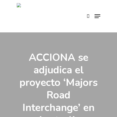
Skip
to
search
Menu
main
content
ACCIONA se
adjudica el
proyecto ‘Majors
Road
Interchange’ en