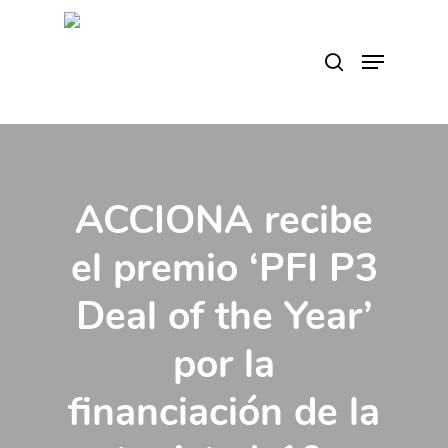
Skip
to
search
Menu
main
content
ACCIONA recibe
el premio ‘PFI P3
Deal of the Year’
por la
financiación de la