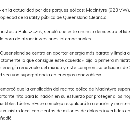
 en la actualidad por dos parques eólicos: MacIntyre (923MW
opiedad de la utility pública de Queensland CleanCo.
nastacia Palaszczuk, señaló que este anuncio demuestra el lid
a hora de atraer inversiones internacionales.
ueensland se centra en aportar energía más barata y limpia al 
tamente lo que consigue este acuerdo», dijo la primera minist
e energía renovable del mundo y este compromiso adicional de 2
d sea una superpotencia en energías renovables».
 remarcó que la ampliación del recinto eólico de MacIntyre supon
tante hito para la nación en su esfuerzo por proteger a los hog
tibles fósiles. «Este complejo respaldará la creación y manten
uministro local con cientos de millones de dólares invertidos 
ñadió.