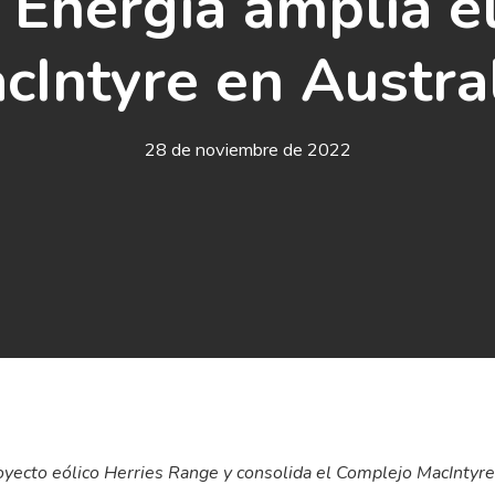
Energía amplía el
cIntyre en Austra
28 de noviembre de 2022
proyecto eólico Herries Range y consolida el Complejo MacIntyr