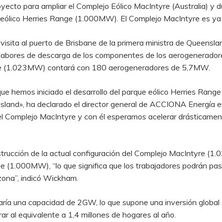
cto para ampliar el Complejo Eólico MacIntyre (Australia) y du
eólico Herries Range (1.000MW). El Complejo MacIntyre es ya e
 visita al puerto de Brisbane de la primera ministra de Queensl
as labores de descarga de los componentes de los aerogenerador
yre (1.023MW) contará con 180 aerogeneradores de 5,7MW.
ue hemos iniciado el desarrollo del parque eólico Herries Rang
sland», ha declarado el director general de ACCIONA Energía e
el Complejo MacIntyre y con él esperamos acelerar drásticamen
onstrucción de la actual configuración del Complejo MacIntyre (1.
 (1.000MW), “lo que significa que los trabajadores podrán pas
zona”, indicó Wickham.
zaría una capacidad de 2GW, lo que supone una inversión globa
trar al equivalente a 1,4 millones de hogares al año.