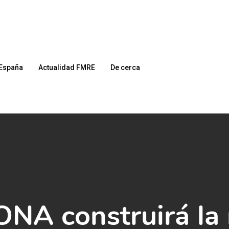
España
Actualidad FMRE
De cerca
NA construirá la