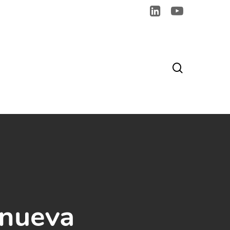
search
 nueva