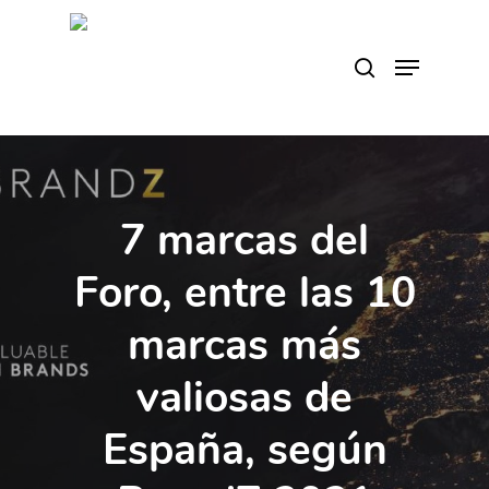
Skip
to
search
Menu
main
content
7 marcas del
Foro, entre las 10
marcas más
valiosas de
España, según