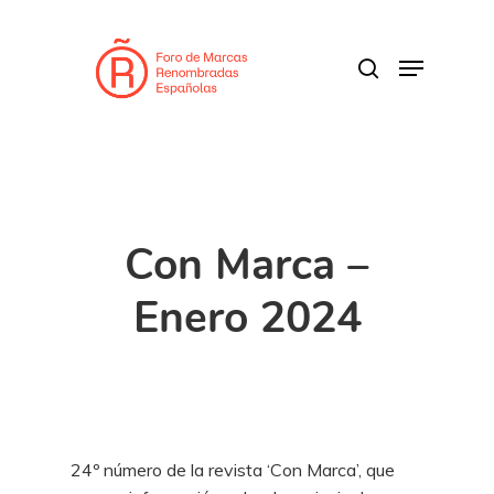
Skip
to
search
Menu
main
content
Con Marca –
Enero 2024
24º número de la revista ‘Con Marca’, que