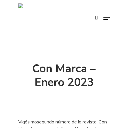
Skip
to
search
Menu
main
content
Con Marca –
Enero 2023
Vigésimosegundo número de la revista ‘Con