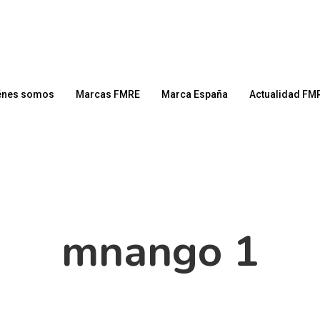
énes somos
Marcas FMRE
Marca España
Actualidad FM
mnango 1