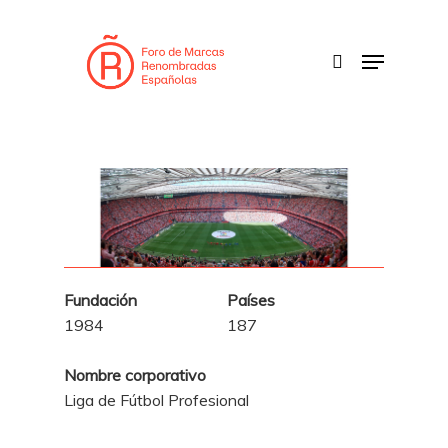
Skip
to
search
Menu
main
content
Fundación
Países
1984
187
Nombre corporativo
Liga de Fútbol Profesional