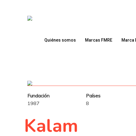
Skip
to
main
content
Quiénes somos
Marcas FMRE
Marca 
Fundación
Países
1987
8
Kalam
Presione enter para buscar o ESC para cerrar