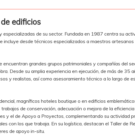
de edificios
specializadas de su sector. Fundada en 1987 centra su activid
ue incluye desde técnicos especializados a maestros artesanos d
se encuentran grandes grupos patrimoniales y compañías del sect
 obra. Desde su amplia experiencia en ejecución, de más de 35 
osos y realistas, así como asesoramiento técnico a lo largo de 
dencial, magníficos hoteles boutique o en edificios emblemáticos
os trabajos de conservación, adecuación o mejora de la eficienci
 y el de Apoyo a Proyectos, complementando su actividad prin
nales con los que trabaja. En su logística, destacan el Taller d
res de apoyo in-situ.