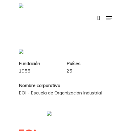
Skip
to
search
Menu
main
content
Fundación
Países
1955
25
Nombre corporativo
EOI - Escuela de Organización Industrial