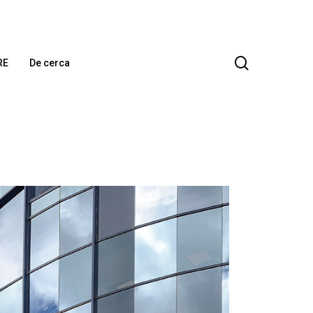
search
RE
De cerca