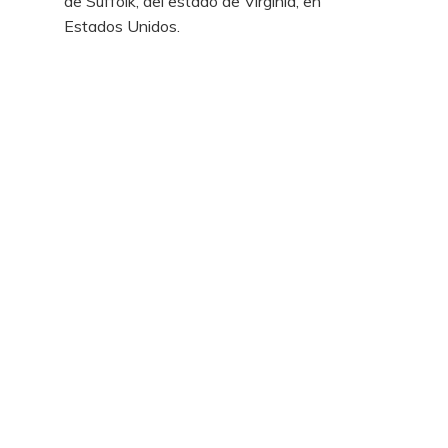
de Suffolk, del estado de Virginia, en
Estados Unidos.