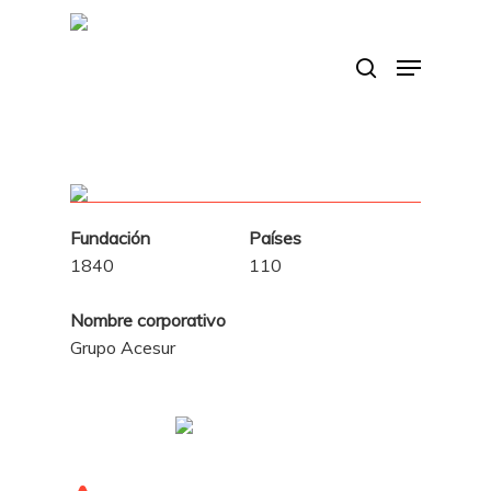
Skip
to
search
Menu
main
content
Fundación
Países
1840
110
Nombre corporativo
Grupo Acesur