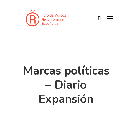
Skip
to
search
Menu
main
content
Marcas políticas
– Diario
Expansión