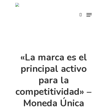
Skip
to
search
Menu
main
content
«La marca es el
principal activo
para la
competitividad» –
Moneda Única