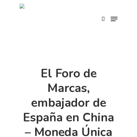
Skip
to
search
Menu
main
content
El Foro de
Marcas,
embajador de
España en China
– Moneda Única