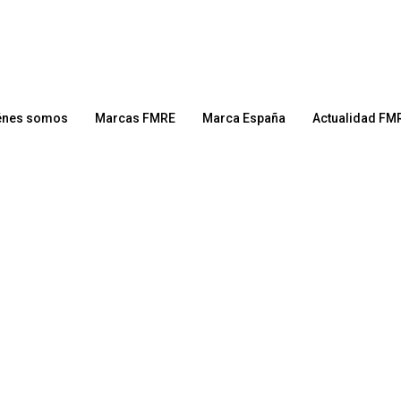
énes somos
Marcas FMRE
Marca España
Actualidad FM