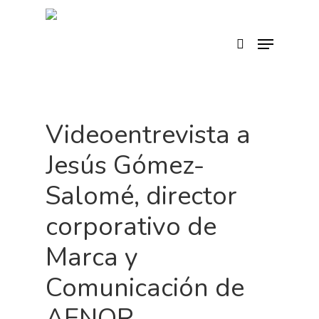
Skip
to
search
Menu
main
content
Videoentrevista a
Jesús Gómez-
Salomé, director
corporativo de
Marca y
Comunicación de
AENOR